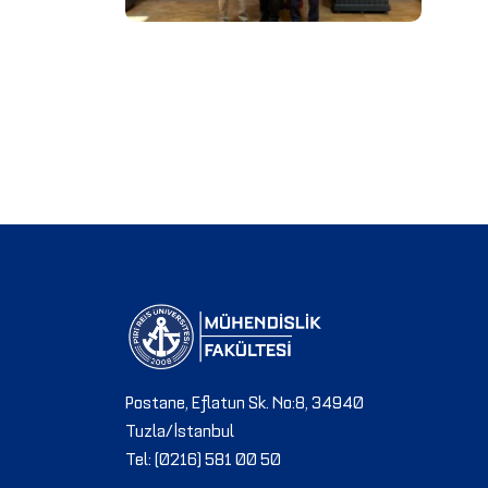
Postane, Eflatun Sk. No:8, 34940
Tuzla/İstanbul
Tel: (0216) 581 00 50