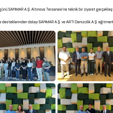
 SANMAR A.Ş. Altınova Tersanesi’ne teknik bir ziyaret gerçekleşti
 ve desteklerinden dolayı SANMAR A.Ş. ve ARTI Denizcilik A.Ş. eğitmen