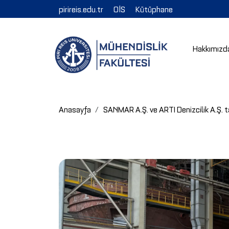
pirireis.edu.tr
OİS
Kütüphane
Hakkımızd
Anasayfa
SANMAR A.Ş. ve ARTI Denizcilik A.Ş.