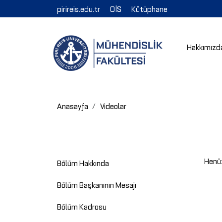
pirireis.edu.tr
OİS
Kütüphane
Hakkımızd
Anasayfa
Videolar
Henü
Bölüm Hakkında
Bölüm Başkanının Mesajı
Bölüm Kadrosu