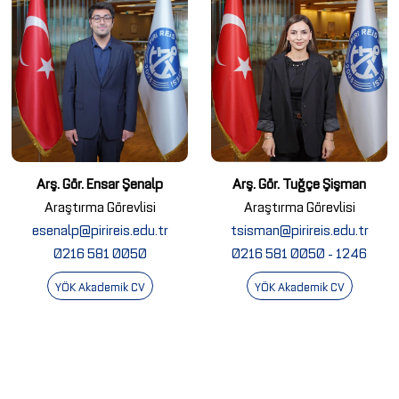
Arş. Gör. Ensar Şenalp
Arş. Gör. Tuğçe Şişman
Araştırma Görevlisi
Araştırma Görevlisi
esenalp@pirireis.edu.tr
tsisman@pirireis.edu.tr
0216 581 0050
0216 581 0050 - 1246
YÖK Akademik CV
YÖK Akademik CV