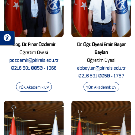
Doç. Dr. Pınar Özdemir
Dr. Öğr. Üyesi Emin Başar
Öğretim Üyesi
Baylan
pozdemir@pirireis.edu.tr
Öğretim Üyesi
0216 581 0050 - 1366
ebbaylan@pirireis.edu.tr
0216 581 0050 - 1767
YÖK Akademik CV
YÖK Akademik CV