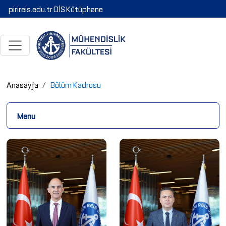
pirireis.edu.tr
OİS
Kütüphane
Anasayfa
Bölüm Kadrosu
Menu