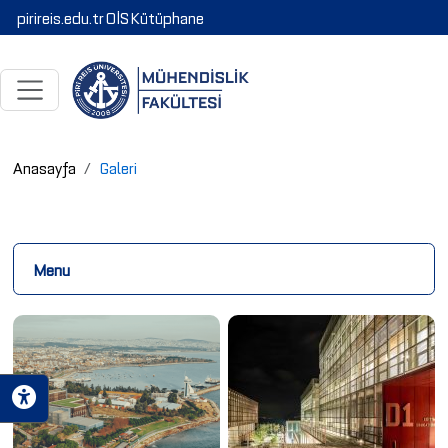
pirireis.edu.tr
OİS
Kütüphane
Anasayfa
Galeri
Menu