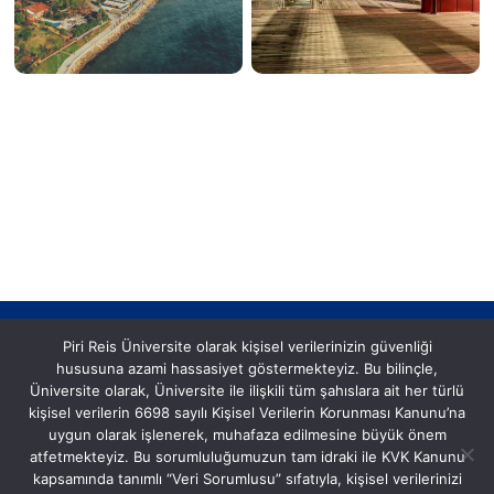
Piri Reis Üniversite olarak kişisel verilerinizin güvenliği
hususuna azami hassasiyet göstermekteyiz. Bu bilinçle,
Üniversite olarak, Üniversite ile ilişkili tüm şahıslara ait her türlü
kişisel verilerin 6698 sayılı Kişisel Verilerin Korunması Kanunu’na
uygun olarak işlenerek, muhafaza edilmesine büyük önem
Postane, Eflatun Sk. No:8, 34940 Tuzla/İstanbul
atfetmekteyiz. Bu sorumluluğumuzun tam idraki ile KVK Kanunu
Tel: (0216) 581 00 50
kapsamında tanımlı “Veri Sorumlusu” sıfatıyla, kişisel verilerinizi