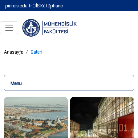
pirireis.edu.tr
OİS
Kütüphane
Anasayfa
Galeri
Menu