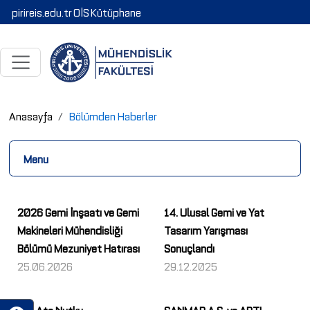
pirireis.edu.tr
OİS
Kütüphane
Anasayfa
Bölümden Haberler
Menu
2026 Gemi İnşaatı ve Gemi
14. Ulusal Gemi ve Yat
Makineleri Mühendisliği
Tasarım Yarışması
Bölümü Mezuniyet Hatırası
Sonuçlandı
25.06.2026
29.12.2025
İTÜ Ata Nutku
SANMAR A.Ş. ve ARTI