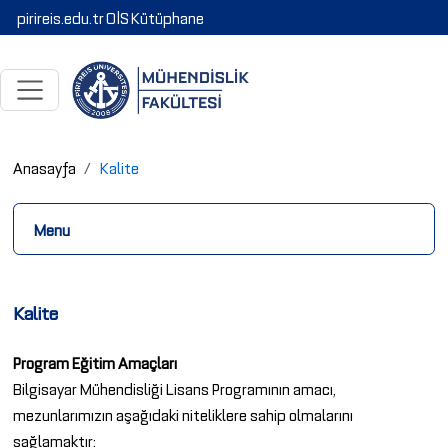
pirireis.edu.tr
OİS
Kütüphane
Anasayfa
Kalite
Menu
Kalite
Program Eğitim Amaçları
Bilgisayar Mühendisliği Lisans Programının amacı,
mezunlarımızın aşağıdaki niteliklere sahip olmalarını
sağlamaktır: