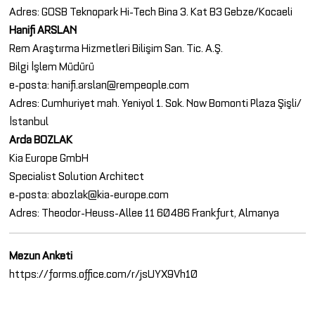
Adres: GOSB Teknopark Hi-Tech Bina 3. Kat B3 Gebze/Kocaeli
Hanifi ARSLAN
Rem Araştırma Hizmetleri Bilişim San. Tic. A.Ş.
Bilgi İşlem Müdürü
e-posta: hanifi.arslan@rempeople.com
Adres: Cumhuriyet mah. Yeniyol 1. Sok. Now Bomonti Plaza Şişli/
İstanbul
Arda BOZLAK
Kia Europe GmbH
Specialist Solution Architect
e-posta: abozlak@kia-europe.com
Adres: Theodor-Heuss-Allee 11 60486 Frankfurt, Almanya
Mezun Anketi
https://forms.office.com/r/jsUYX9Vh10