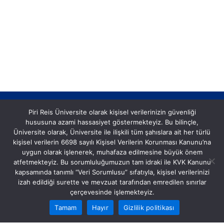
Piri Reis Üniversite olarak kişisel verilerinizin güvenliği
hususuna azami hassasiyet göstermekteyiz. Bu bilinçle,
Üniversite olarak, Üniversite ile ilişkili tüm şahıslara ait her türlü
kişisel verilerin 6698 sayılı Kişisel Verilerin Korunması Kanunu’na
uygun olarak işlenerek, muhafaza edilmesine büyük önem
Postane, Eflatun Sk. No:8, 34940 Tuzla/İstanbul
atfetmekteyiz. Bu sorumluluğumuzun tam idraki ile KVK Kanunu
Tel: (0216) 581 00 50
kapsamında tanımlı “Veri Sorumlusu” sıfatıyla, kişisel verilerinizi
izah edildiği surette ve mevzuat tarafından emredilen sınırlar
çerçevesinde işlemekteyiz.
Tamam
Hayır
Gizlilik politikası
© 2024 PRU. Tüm hakları saklıdır.